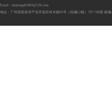
Email：huatongdt2003@126.com
地址：广州高新技术产业开发区科丰路85号（自编C2栋）707-708室 邮编：5